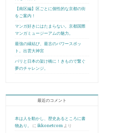
【南区編】区ごとに個性的な京都の街
をご案内！
マンガ好きにはたまらない。京都国際
マンガミュージーアムの魅力。
最強の縁結び、最古のパワースポッ
ト。出雲大神宮
バリと日本の架け橋に！きもので繋ぐ
夢のチャレンジ。
最近のコメント
本は人を動かし、歴史あるところに書
物あり。
に
ikkonetcom
より