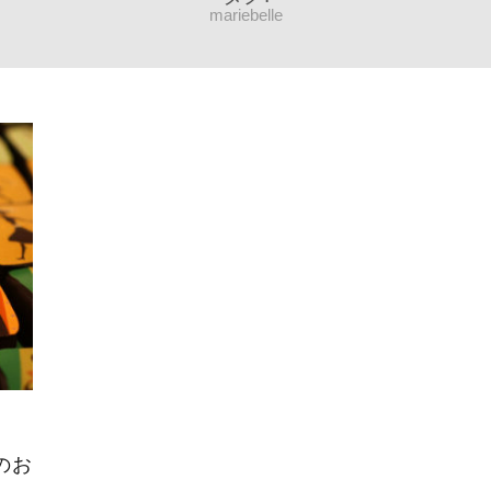
mariebelle
のお