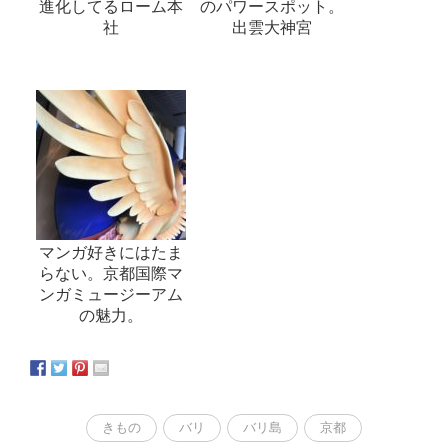
進化してるローム本
のパワースポット。
社
出雲大神宮
マンガ好きにはたま
らない。京都国際マ
ンガミュージーアム
の魅力。
きもの
バリ
バリ島
京都