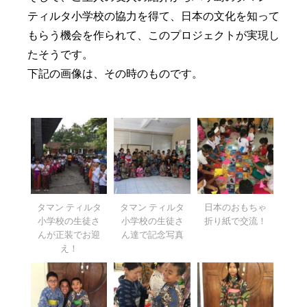
ティルタ小学校の協力を得て、日本の文化を知って
もらう機会を作られて、このプロジェクトが実現し
たそうです。
下記の画像は、その時のものです。
タマン ティルタ
タマン ティルタ
日本のおもちゃ
小学校の生徒さ
小学校の生徒さ
折り紙で交流！
んが正装でお迎
ん達で記念写真
え！