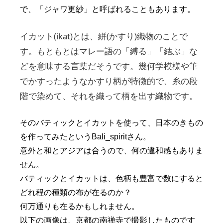
で、「ジャワ更紗」と呼ばれることもあります。
イカット(ikat)とは、絣(かすり)織物のことで
す。もともとはマレー語の「縛る」「結ぶ」な
どを意味する言葉だそうです。幾何学模様や筆
でかすったようなかすり柄が特徴的で、糸の段
階で染めて、それを織って柄を出す織物です。
そのバティックとイカットを使って、日本のきもの
を作ってみたというBali_spiritさん。
意外と和とアジアは合うので、何の違和感もありま
せん。
バティックとイカットは、色柄も豊富で数にすると
どれ程の種類の布が在るのか？
何万通りも在るかもしれません。
以下の画像は、京都の南禅寺で撮影したものです