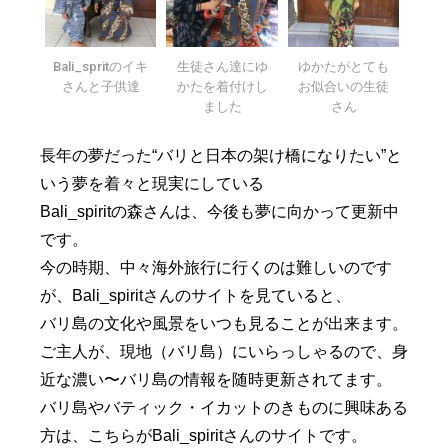
Bali_spritのイキ
生徒さん達にゆ
ゆかたがとても
さんと子供達
かたを着付けし
お似合いの生徒
ました
さん
長年の夢だった“バリと日本の架け橋になりたい”と
いう夢を着々と現実にしている
Bali_spiritの森さんは、今後も夢に向かって更新中
です。
今の時期、中々海外旅行に行くのは難しいのです
が、Bali_spiritさんのサイトを見ていると、
バリ島の文化や風景をいつも見ることが出来ます。
ご主人が、現地（バリ島）にいらっしゃるので、身
近な濃い〜バリ島の情報を随時更新されてます。
バリ島やバティック・イカットのきものに興味ある
方は、こちらがBali_spiritさんのサイトです。