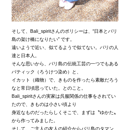
そして、Bali_spiritさんのポリシーは、“日本とバリ
島の架け橋になりたい” です。
遠いようで近い、似てるようで似てない。バリの人
達と日本人。
そんな思いから、バリ島の伝統工芸の一つでもある
バティック（ろうけつ染め）と、
イカット（織物）で、きものを作ったら素敵だろう
なと常日頃思っていた。とのこと。
Bali_spiritさんの実家は呉服関係の仕事をされてい
たので、きものは小さい頃より
身近なものだったらしくそこで、まずは〝ゆかた〟
から作ってみました。
そして、ご主人の友人の紹介からバリ島のタマン